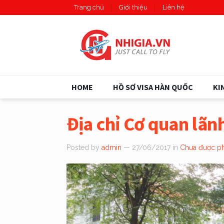
Trang chủ
Giới thiệu
Liên hệ
HOME
HỒ SƠ VISA HÀN QUỐC
KI
Địa chỉ Cơ quan lãn
Posted by
admin
— 27/06/2017
in
Chưa được ph