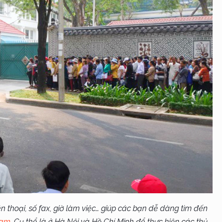
iện thoại, số fax, giờ làm việc… giúp các bạn dễ dàng tìm đến
Nam.
Cụ thể là ở Hà Nội và Hồ Chí Minh để thực hiện các thủ