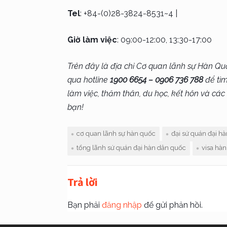
Tel
: +84-(0)28-3824-8531~4 |
Giờ làm việc
: 09:00-12:00, 13:30-17:00
Trên đây là địa chỉ Cơ quan lãnh sự Hàn Quố
qua hotline
1900 6654 – 0906 736 788
để tìm
làm việc, thăm thân, du học, kết hôn và các
bạn!
cơ quan lãnh sự hàn quốc
đại sứ quán đại h
tổng lãnh sứ quán đại hàn dân quốc
visa hà
Trả lời
Bạn phải
đăng nhập
để gửi phản hồi.