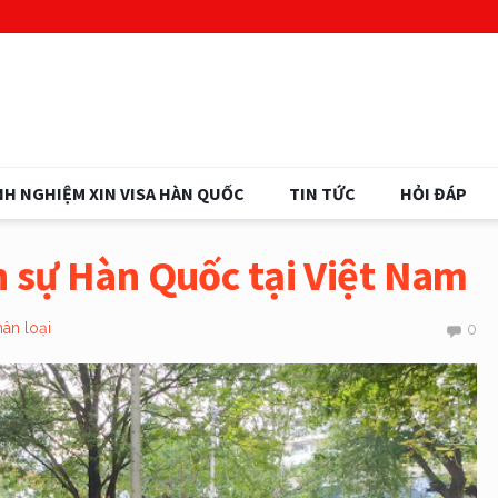
NH NGHIỆM XIN VISA HÀN QUỐC
TIN TỨC
HỎI ĐÁP
h sự Hàn Quốc tại Việt Nam
ân loại
0