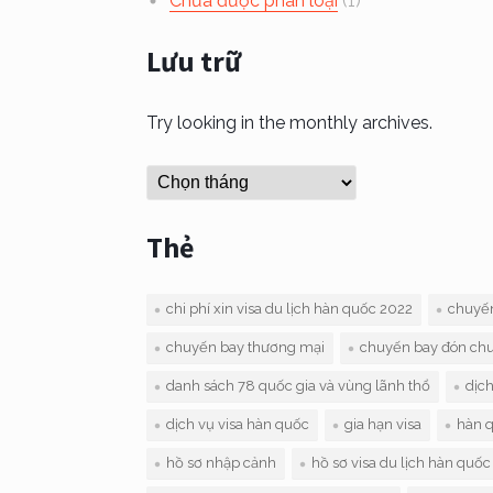
Chưa được phân loại
(1)
Lưu trữ
Try looking in the monthly archives.
Lưu
trữ
Thẻ
chi phí xin visa du lịch hàn quốc 2022
chuyến
chuyến bay thương mại
chuyến bay đón chu
danh sách 78 quốc gia và vùng lãnh thổ
dịch
dịch vụ visa hàn quốc
gia hạn visa
hàn q
hồ sơ nhập cảnh
hồ sơ visa du lịch hàn quốc