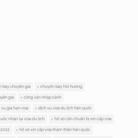
 bay chuyên gia
chuyến bay hồi hương
yên gia
công văn nhập cảnh
 vụ gia hạn visa
dịch vụ visa du lịch hàn quốc
uốc nhận lại visa du lịch
hồ sơ cần chuẩn bị xin cấp visa
 2022
hồ sơ xin cấp visa thăm thân hàn quốc