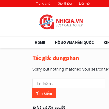
Trang chủ
Giới thiệu
Liên hệ
HOME
HỒ SƠ VISA HÀN QUỐC
KI
Tác giả:
dungphan
Sorry, but nothing matched your search ter
Tìm
kiếm
cho:
Bài viết mới